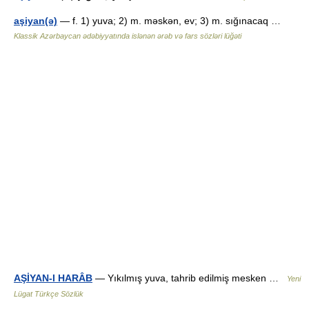
aşiyan(ə)
— f. 1) yuva; 2) m. məskən, ev; 3) m. sığınacaq …
Klassik Azərbaycan ədəbiyyatında islənən ərəb və fars sözləri lüğəti
AŞİYAN-I HARÂB
— Yıkılmış yuva, tahrib edilmiş mesken …
Yeni
Lügat Türkçe Sözlük