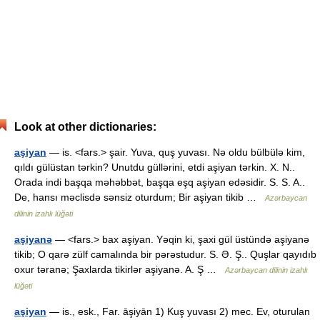
Look at other dictionaries:
aşiyan
— is. <fars.> şair. Yuva, quş yuvası. Nə oldu bülbülə kim,
qıldı gülüstan tərkin? Unutdu güllərini, etdi aşiyan tərkin. X. N..
Orada indi başqa məhəbbət, başqa eşq aşiyan edəsidir. S. S. A..
De, hansı məclisdə sənsiz oturdum; Bir aşiyan tikib …
Azərbaycan
dilinin izahlı lüğəti
aşiyanə
— <fars.> bax aşiyan. Yəqin ki, şaxi gül üstündə aşiyanə
tikib; O qarə zülf camalında bir pərəstudur. S. Ə. Ş.. Quşlar qayıdıb
oxur təranə; Şaxlarda tikirlər aşiyanə. A. Ş …
Azərbaycan dilinin izahlı
lüğəti
aşiyan
— is., esk., Far. āşiyān 1) Kuş yuvası 2) mec. Ev, oturulan