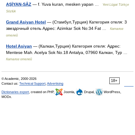
AŞİYAN-SÂZ
— f. Yuva kuran, mesken yapan …
Yeni Lügat Türkçe
Sözlük
Grand Asiyan Hotel
— (Стамбул,Турция) Категория отеля: 3
звездочный отель Адрес: Azimkar Sok No:34 Fat …
Каталог
отелей
Hotel Asiyan
— (Калкан,Турция) Категория отеля: Адрес:
Mentese Mah. Acelya Sok No.18 Antalya, 07960 Калкан, Тур …
Каталог отелей
© Academic, 2000-2026
18+
Contact us:
Technical Support
,
Advertising
Dictionaries export
, created on PHP,
Joomla,
Drupal,
WordPress,
MODx.