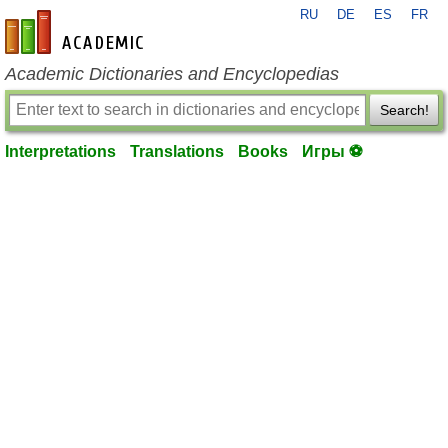
RU
DE
ES
FR
en-academic.com
Academic Dictionaries and Encyclopedias
Search!
Interpretations
Translations
Books
Игры ⚽