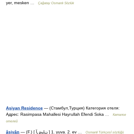
yer, mesken …
Çağatay Osmanlı Sözlük
Aşiyan Residence
— (Стамбул,Турция) Категория отеля:
Адрес: Rasimpasa Mahallesi Hayrullah Efendi Soka …
Каталог
отелей
âşiyân
— (F.) [ نﺎﻴﺵﺁ ] 1. yuva. 2. ev …
Osmanli Türkçesİ sözlüğü