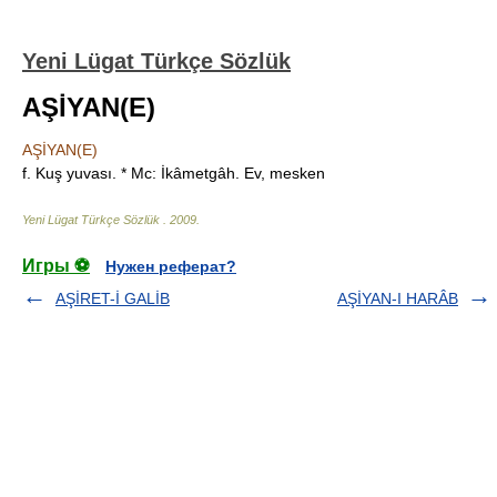
Yeni Lügat Türkçe Sözlük
AŞİYAN(E)
AŞİYAN(E)
f. Kuş yuvası. * Mc: İkâmetgâh. Ev, mesken
Yeni Lügat Türkçe Sözlük
.
2009
.
Игры ⚽
Нужен реферат?
AŞİRET-İ GALİB
AŞİYAN-I HARÂB